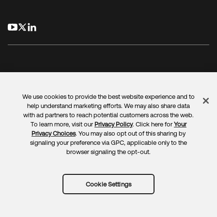
opens in a new tab
opens in a new tab
opens in a new tab
We use cookies to provide the best website experience and to
Legal
Privacy Policy
Site Terms
Security
Sitemap
help understand marketing efforts. We may also share data
Cookie Preferences
Your Privacy Choices
with ad partners to reach potential customers across the web.
To learn more, visit our
Privacy Policy
. Click here for
Your
Privacy Choices
. You may also opt out of this sharing by
signaling your preference via GPC, applicable only to the
browser signaling the opt-out.
Copyright © 2025 Okta. All rights reserved.
Cookie Settings